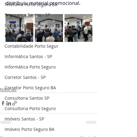
distribuiu material promocional.
Telefonia Porto Seguro BA
Segurança Santos - SP
Segurança Porto Seguro BA
Contabilidade Santos - SP
Contabilidade Porto Segur
Informática Santos - SP
Informática Porto Seguro
Corretor Santos - SP
Corretor Porto Seguro BA
Notícias
Consultoria Santos SP
Consultoria Porto Seguro
Imóveis Santos - SP
Imóveis Porto Seguro BA