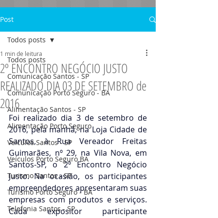
Post
Todos posts
1 min de leitura
Todos posts
2º ENCONTRO NEGÓCIO JUSTO
Comunicação Santos - SP
REALIZADO DIA 03 DE SETEMBRO de
Comunicação Porto Seguro - BA
2016
Alimentação Santos - SP
Foi realizado dia 3 de setembro de 
Alimentação Porto Seguro
2016, pela manhã, na Loja Cidade de 
Santos, à Rua Vereador Freitas 
Veículos Santos - SP
Guimarães, nº 29, na Vila Nova, em 
Veículos Porto Seguro BA
Santos-SP, o 2º Encontro Negócio 
Turismo Santos - SP
Justo. Na ocasião, os participantes 
empreendedores apresentaram suas 
Turismo Porto Seguro - BA
empresas com produtos e serviços. 
Telefonia Santos - SP
Cada expositor participante 