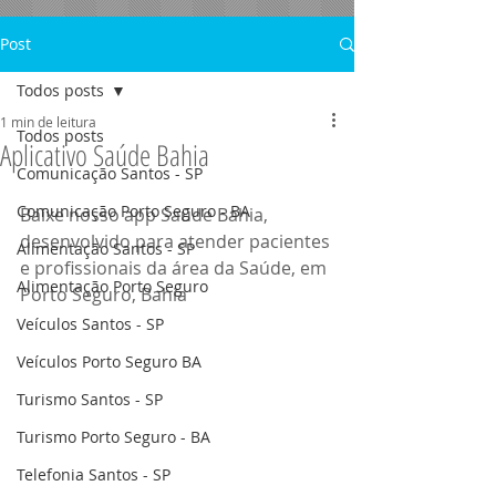
Post
Todos posts
1 min de leitura
Todos posts
Aplicativo Saúde Bahia
Comunicação Santos - SP
Comunicação Porto Seguro - BA
Baixe nosso app Saúde Bahia, 
desenvolvido para atender pacientes 
Alimentação Santos - SP
e profissionais da área da Saúde, em 
Alimentação Porto Seguro
Porto Seguro, Bahia
Veículos Santos - SP
Veículos Porto Seguro BA
Turismo Santos - SP
Turismo Porto Seguro - BA
Telefonia Santos - SP