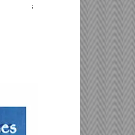
Telefonia Santos - SP
tos - SP
SP
ro BA