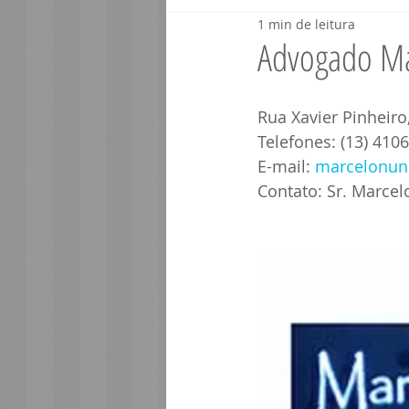
1 min de leitura
Veículos Santos - SP
Veículos P
Advogado M
Telefonia Porto Seguro BA
Segur
Rua Xavier Pinheiro,
Telefones: (13) 410
E-mail: 
marcelonun
Contabilidade Porto Segur
Info
Contato: Sr. Marce
Corretor Porto Seguro BA
Consu
Imóveis Porto Seguro BA
Saúde 
Profissionais Porto Segur
Comér