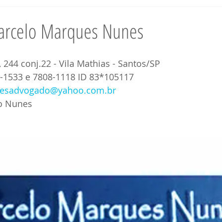
orto Seguro BA
Turismo Santos - SP
Turismo Porto Seguro - BA
arcelo Marques Nunes
ança Santos - SP
Segurança Porto Seguro BA
Contabilidade San
 244 conj.22 - Vila Mathias - Santos/SP
6-1533 e 7808-1118 ID 83*105117
esadvogado@yahoo.com.br
rmática Santos - SP
Informática Porto Seguro
Corretor Santos - 
lo Nunes
ltoria Santos SP
Consultoria Porto Seguro
Imóveis Santos - SP
Santos - SP
Saúde Porto Seguro - BA
Profissionais Santos - SP
cio Santos - SP
Comércio Porto Seguro BA
Serviços Porto Segu