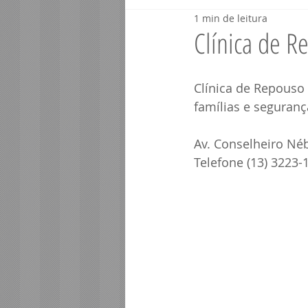
1 min de leitura
Veículos Santos - SP
Veículos P
Clínica de R
Telefonia Porto Seguro BA
Segur
Clínica de Repouso 
famílias e seguran
Contabilidade Porto Segur
Info
Av. Conselheiro Néb
Telefone (13) 3223-
Corretor Porto Seguro BA
Consu
Imóveis Porto Seguro BA
Saúde 
Profissionais Porto Segur
Comér