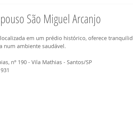
orto Seguro BA
Turismo Santos - SP
Turismo Porto Seguro - BA
epouso São Miguel Arcanjo
ança Santos - SP
Segurança Porto Seguro BA
Contabilidade San
localizada em um prédio histórico, oferece tranquilid
ça num ambiente saudável.
rmática Santos - SP
Informática Porto Seguro
Corretor Santos - 
ias, nº 190 - Vila Mathias - Santos/SP
1931
ltoria Santos SP
Consultoria Porto Seguro
Imóveis Santos - SP
Santos - SP
Saúde Porto Seguro - BA
Profissionais Santos - SP
cio Santos - SP
Comércio Porto Seguro BA
Serviços Porto Segu