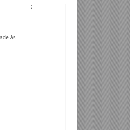
Telefonia Santos - SP
tos - SP
ade às 
SP
ro BA