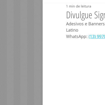
1 min de leitura
Veículos Santos - SP
Veículos P
Divulgue Sig
Adesivos e Banners
Telefonia Porto Seguro BA
Segur
Latino
WhatsApp: 
(13) 997
Contabilidade Porto Segur
Info
Corretor Porto Seguro BA
Consu
Imóveis Porto Seguro BA
Saúde 
Profissionais Porto Segur
Comér