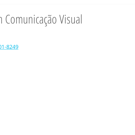
orto Seguro BA
Turismo Santos - SP
Turismo Porto Seguro - BA
n Comunicação Visual
ança Santos - SP
Segurança Porto Seguro BA
Contabilidade San
01-8249
rmática Santos - SP
Informática Porto Seguro
Corretor Santos - 
ltoria Santos SP
Consultoria Porto Seguro
Imóveis Santos - SP
Santos - SP
Saúde Porto Seguro - BA
Profissionais Santos - SP
cio Santos - SP
Comércio Porto Seguro BA
Serviços Porto Segu