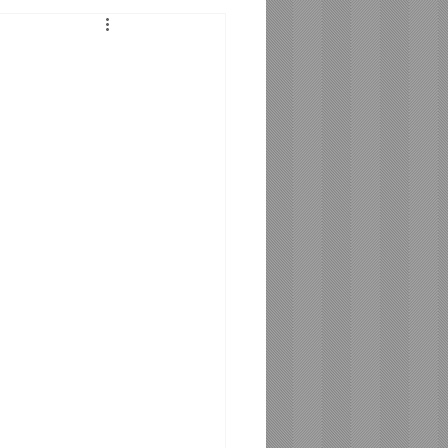
Telefonia Santos - SP
tos - SP
SP
ro BA