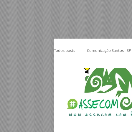
Todos posts
Comunicação Santos - SP
Veículos Santos - SP
Veículos P
Telefonia Porto Seguro BA
Segu
Contabilidade Porto Segur
Info