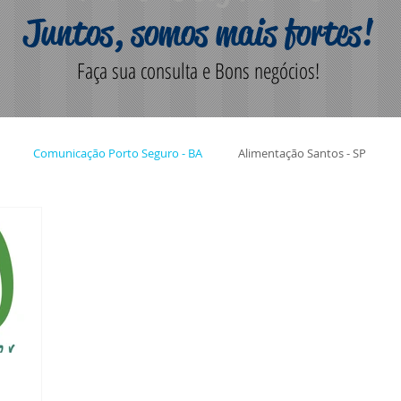
Juntos, somos mais fortes!
Faça sua consulta e Bons negócios!
Comunicação Porto Seguro - BA
Alimentação Santos - SP
orto Seguro BA
Turismo Santos - SP
Turismo Porto Seguro - BA
rança Santos - SP
Segurança Porto Seguro BA
Contabilidade San
rmática Santos - SP
Informática Porto Seguro
Corretor Santos -