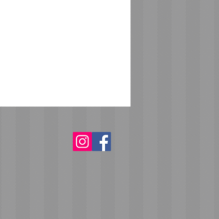
Saúde Santos - SP
 SP
Comércio Porto Seguro BA