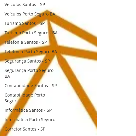
Veículos Santos - SP
Veículos Porto Seguro BA
Turismo Santos - SP
Turismo Porto Seguro - BA
Telefonia Santos - SP
Telefonia Porto Seguro BA
Segurança Santos - SP
Segurança Porto Seguro
BA
Contabilidade Santos - SP
Contabilidade Porto
Segur
Informática Santos - SP
Informática Porto Seguro
Corretor Santos - SP