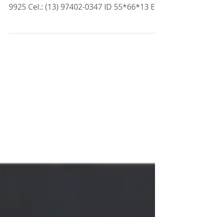
SI Sorbello Informática
Rua Dr. Carvalho de Mendonça, nº 396
sala 02 - Santos/SP ​Telefone (13) 2138-
9925 Cel.: (13) 97402-0347 ID 55*66*13 E-
mail:...