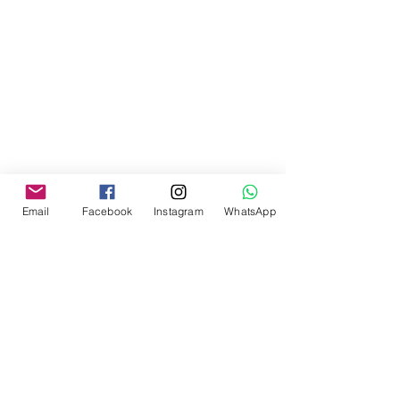
Email
Facebook
Instagram
WhatsApp
MDJ Outsourcing e Locação
Outsourcing e Locação de Multifuncionais,
Impressoras, Servidores, Desktops,
Notebooks, CFTV (câmeras), Telefonia
(PABX) e Gestão de...