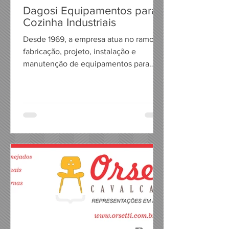
Dagosi Equipamentos para
Cozinha Industriais
Desde 1969, a empresa atua no ramo de
fabricação, projeto, instalação e
manutenção de equipamentos para
cozinhas comerciais e industriais, como
fogões, fornos, coifas, chaminés,
exaustores, churrasqueiras, tampos de
pia, mesas e outros em aço inoxidável,
bem como instalações de tubulações e
registros para GLP e GN; também na
fabricação de alguns equipamentos de
uso doméstico, como suportes de
espetos, churrasqueiras e coifas.
Endereço: Rua Constituição, 220 a 224
e 232 - Vila