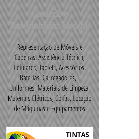
Comércio e
Representações em geral
Representação de Móveis e
Cadeiras, Assistência Técnica,
Celulares, Tablets, Acessórios,
Baterias, Carregadores,
Uniformes, Materiais de Limpeza,
Materiais Elétricos, Coifas, Locação
de Máquinas e Equipamentos