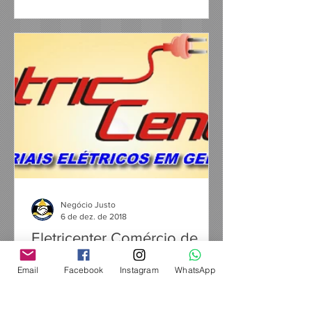
Negócio Justo
6 de dez. de 2018
Eletricenter Comércio de
materiais elétricos
Email
Facebook
Instagram
WhatsApp
Endereço: Av. Dr. Pedro Lessa 2367 -
Santos/SP Tels.: (13) 3238-0089 e
32363795 WhatsApp 99799-6445 Site: