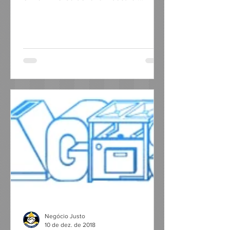
Calandragem Corte e dobra de chapas
de aço Fabricação de Módulos de salas
corporativas WhatsApp: 13 98167-8204
Endereço: Avenida Nossa Senhora de
Fátima, 206 - Saboó - Santos/SP Site:
www.anjoscortesedobras.com.br Insta:
@anjoscortesedobras Contato: Sergio
Rodrigues
Negócio Justo
10 de dez. de 2018