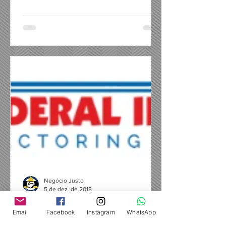
Negócio Justo
5 de dez. de 2018
Federal Invest Soluções
Email
Facebook
Instagram
WhatsApp
Financeiras para Empresas