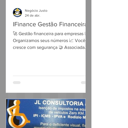
Negócio Justo
24 de abr.
IFinance Gestão Financeira
🚀 Gestão financeira para empresas 📊
Organizamos seus números 📈 Você
cresce com segurança 🤝 Associada
ABF Rua Martim Afonso, 213 conj. 08 -
Centro - São Vicente WhatsApp: 13
33856162 Instagram:
https://www.instagram.com/ifinance_sa
ovicente Contato: José Daniel