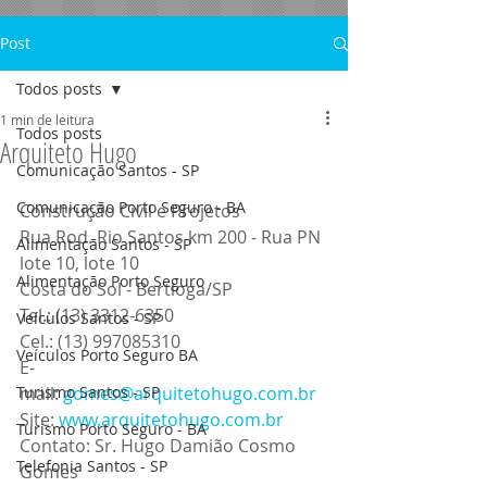
Post
Todos posts
1 min de leitura
Todos posts
Arquiteto Hugo
Comunicação Santos - SP
Comunicação Porto Seguro - BA
Construção Civil e Projetos
Rua Rod. Rio Santos km 200 - Rua PN 
Alimentação Santos - SP
lote 10, lote 10
Alimentação Porto Seguro
Costa do Sol - Bertioga/SP
Tel.: (13) 3312-6350
Veículos Santos - SP
Cel.: (13) 997085310
Veículos Porto Seguro BA
E-
Turismo Santos - SP
mail: 
gomes@arquitetohugo.com.br
Site: 
www.arquitetohugo.com.br
Turismo Porto Seguro - BA
Contato: Sr. Hugo Damião Cosmo 
Telefonia Santos - SP
Gomes