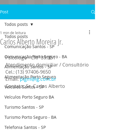
Post
Todos posts
1 min de leitura
Todos posts
Carlos Alberto Moreira Jr.
Comunicação Santos - SP
Comunicação Porto Seguro - BA
Psicólogo - CRP 39.351
Atendimento domiciliar / Consultório
Alimentação Santos - SP
Cel.: (13) 97406-9650
Alimentação Porto Seguro
Email: 
plgm@ig.com.br
Contato: Sr. Carlos Alberto
Veículos Santos - SP
Veículos Porto Seguro BA
Turismo Santos - SP
Turismo Porto Seguro - BA
Telefonia Santos - SP