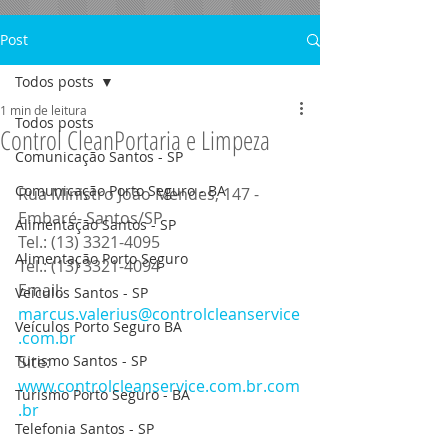
Post
Todos posts
1 min de leitura
Todos posts
Control Clean ​Portaria e Limpeza
Comunicação Santos - SP
Comunicação Porto Seguro - BA
Rua Ministro João Mendes, 147 - 
Embaré- Santos/SP
Alimentação Santos - SP
Tel.: (13) 3321-4095
Alimentação Porto Seguro
Tel.: (13) 3321-4094
Email: 
Veículos Santos - SP
marcus.valerius@controlcleanservice
Veículos Porto Seguro BA
.com.br
Turismo Santos - SP
Site: 
www.controlcleanservice.com.br.com
Turismo Porto Seguro - BA
.br
Telefonia Santos - SP