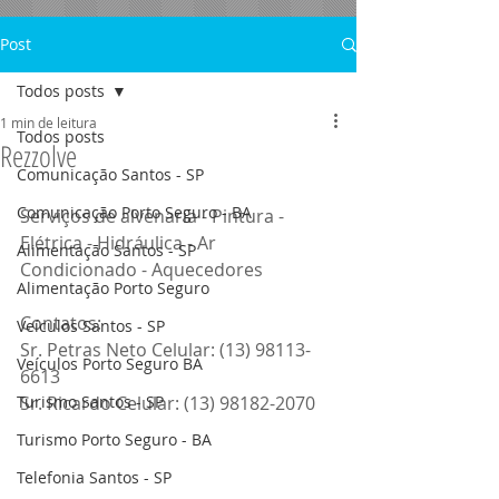
Post
Todos posts
1 min de leitura
Todos posts
Rezzolve
Comunicação Santos - SP
Comunicação Porto Seguro - BA
Serviços de alvenaria - Pintura - 
Elétrica - Hidráulica - Ar 
Alimentação Santos - SP
Condicionado - Aquecedores  
Alimentação Porto Seguro
​Contatos:
Veículos Santos - SP
Sr. Petras Neto Celular: (13) 98113-
Veículos Porto Seguro BA
6613
Turismo Santos - SP
Sr. Ricardo Celular: (13) 98182-2070
Turismo Porto Seguro - BA
Telefonia Santos - SP