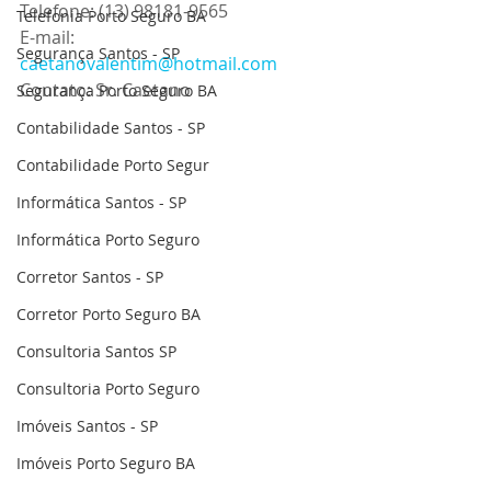
Telefone: (13) 98181-9565
Telefonia Porto Seguro BA
E-mail: 
Segurança Santos - SP
caetanovalentim@hotmail.com
Contato: Sr. Caetano
Segurança Porto Seguro BA
Contabilidade Santos - SP
Contabilidade Porto Segur
Informática Santos - SP
Informática Porto Seguro
Corretor Santos - SP
Corretor Porto Seguro BA
Consultoria Santos SP
Consultoria Porto Seguro
Imóveis Santos - SP
Imóveis Porto Seguro BA