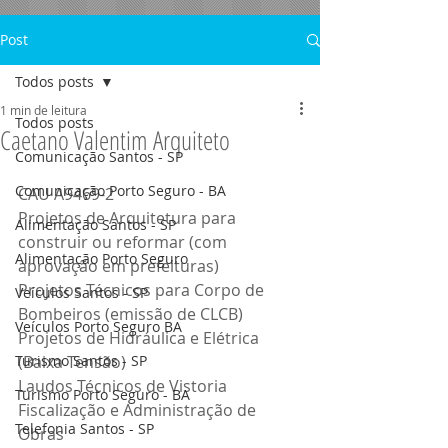
Post
Todos posts
1 min de leitura
Todos posts
Caetano Valentim Arquiteto
Comunicação Santos - SP
Comunicação Porto Seguro - BA
CAU A9469-2
Projetos de Arquitetura para 
Alimentação Santos - SP
construir ou reformar (com 
Alimentação Porto Seguro
aprovação em prefeituras)
Projetos Técnicos para Corpo de 
Veículos Santos - SP
Bombeiros (emissão de CLCB)
Veículos Porto Seguro BA
Projetos de Hidráulica e Elétrica 
Turismo Santos - SP
(Baixa Tensão)
Laudos Técnicos de Vistoria
Turismo Porto Seguro - BA
Fiscalização e Administração de 
Telefonia Santos - SP
Obras