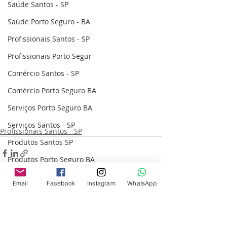
Saúde Santos - SP
Saúde Porto Seguro - BA
Profissionais Santos - SP
Profissionais Porto Segur
Comércio Santos - SP
Comércio Porto Seguro BA
Serviços Porto Seguro BA
Serviços Santos - SP
Profissionais Santos - SP
Produtos Santos SP
Produtos Porto Seguro BA
Logistica Santos - SP
Email
Facebook
Instagram
WhatsApp
Logistica Porto Seguro - BA
Posts recentes
Ver tudo
Notícias